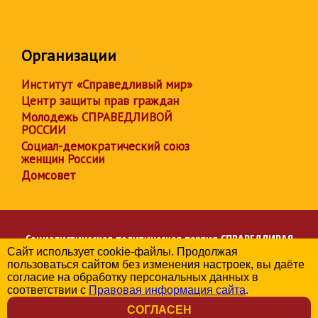
Организации
Институт «Справедливый мир»
Центр защиты прав граждан
Молодежь СПРАВЕДЛИВОЙ
РОССИИ
Социал-демократический союз
женщин России
Домсовет
Социалистическая политическая партия
СПРАВЕДЛИВАЯ
Сайт использует cookie-файлы. Продолжая
РОССИЯ
пользоваться сайтом без изменения настроек, вы даёте
Региональное отделение партии в Республике Хакасия
согласие на обработку персональных данных в
© 2006-2026
соответствии с
Правовая информация сайта
.
Политика в отношении обработки персональных данных
СОГЛАСЕН