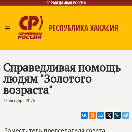
СПРАВЕДЛИВАЯ РОССИЯ
≡
РЕСПУБЛИКА ХАКАСИЯ
Главная
Новости
Лица
Фото/Видео
Газета
Контакты
Справедливая помощь
людям "Золотого
возраста"
16 октября 2025
Заместитель председателя совета