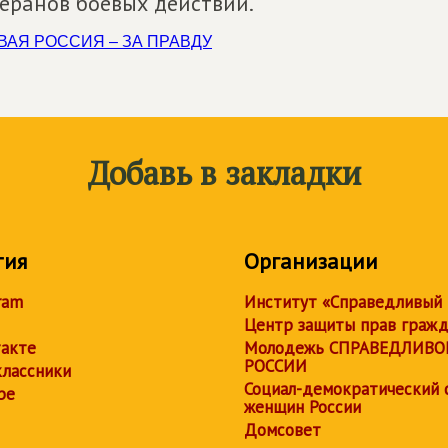
теранов боевых действий.
ВАЯ РОССИЯ – ЗА ПРАВДУ
Добавь в закладки
тия
Организации
ram
Институт «Справедливый
Центр защиты прав граж
акте
Молодежь СПРАВЕДЛИВО
РОССИИ
лассники
Социал-демократический 
be
женщин России
Домсовет