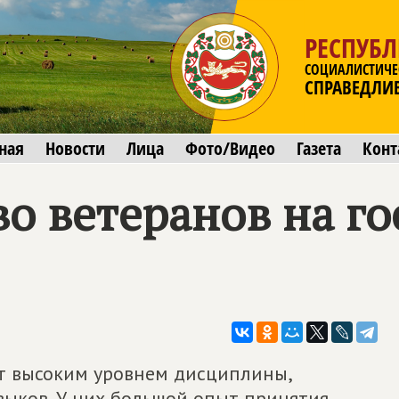
РЕСПУБЛ
СОЦИАЛИСТИЧЕ
СПРАВЕДЛИ
ная
Новости
Лица
Фото/Видео
Газета
Конт
о ветеранов на го
т высоким уровнем дисциплины,
выков. У них большой опыт принятия