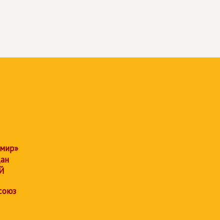
 мир»
дан
Й
союз