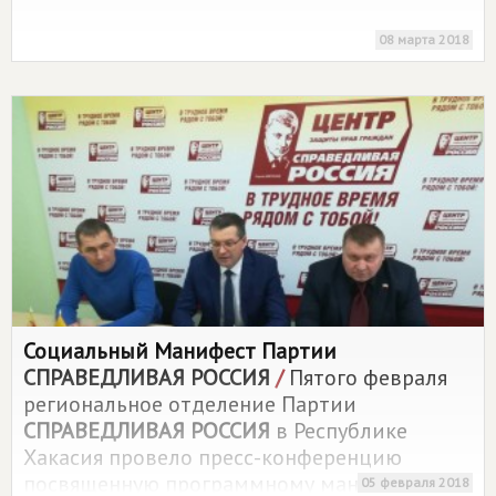
08 марта 2018
Социальный Манифест Партии
СПРАВЕДЛИВАЯ РОССИЯ
/
Пятого февраля
региональное отделение Партии
СПРАВЕДЛИВАЯ РОССИЯ
в Республике
Хакасия провело пресс-конференцию
посвященную программному манифесту,
05 февраля 2018