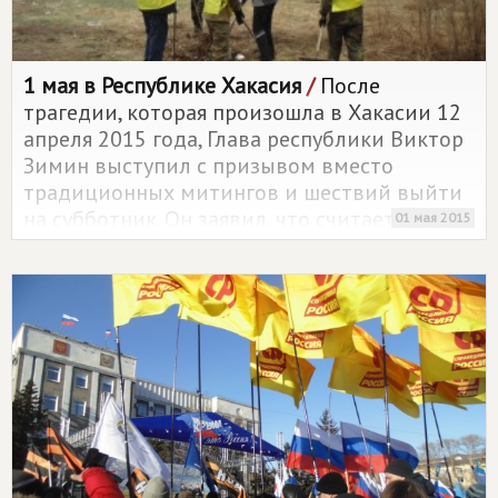
1 мая в Республике Хакасия
/
После
трагедии, которая произошла в Хакасии 12
апреля 2015 года, Глава республики Виктор
Зимин выступил с призывом вместо
традиционных митингов и шествий выйти
на субботник. Он заявил, что считает
01 мая 2015
целесообразным устроить в республике 1
мая субботник с оказанием адресной
помощи и призвал заинтересованную
общественность, добровольцев и
волонтеров выйти в населенные пункты и
всем дружно помочь. На этот призыв
откликнулись члены регионального
отделения партии
СПРАВЕДЛИВАЯ РОССИЯ
в Республике Хакасия.