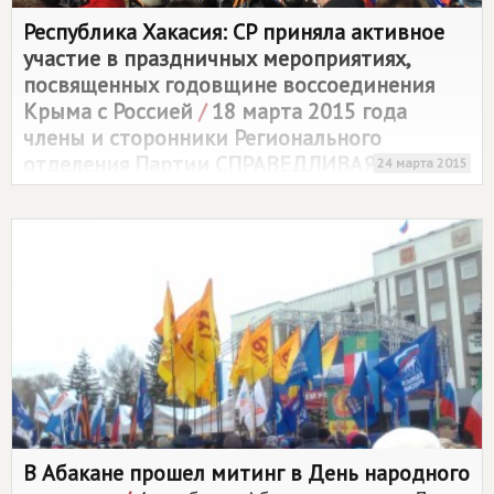
Республика Хакасия: СР приняла активное
участие в праздничных мероприятиях,
посвященных годовщине воссоединения
Крыма с Россией
/
18 марта 2015 года
члены и сторонники Регионального
отделения Партии
СПРАВЕДЛИВАЯ РОССИЯ
24 марта 2015
в Республике Хакасия приняли активное
участие в праздничном митинге-концерте
"Мы вместе!", посвященном годовщине
воссоединения Крыма с Россией.
В Абакане прошел митинг в День народного