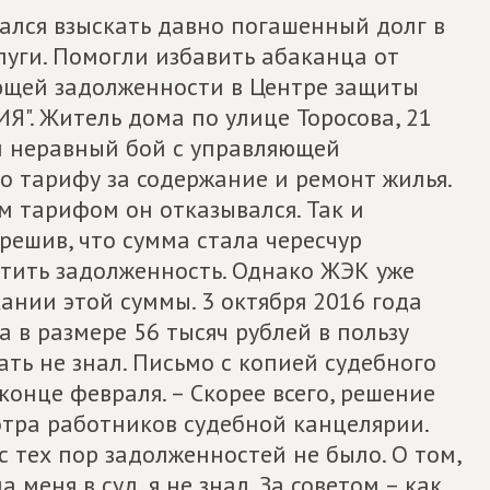
ался взыскать давно погашенный долг в
луги. Помогли избавить абаканца от
щей задолженности в Центре защиты
". Житель дома по улице Торосова, 21
ел неравный бой с управляющей
о тарифу за содержание и ремонт жилья.
 тарифом он отказывался. Так и
 решив, что сумма стала чересчур
тить задолженность. Однако ЖЭК уже
кании этой суммы. 3 октября 2016 года
 в размере 56 тысяч рублей в пользу
ать не знал. Письмо с копией судебного
конце февраля. – Скорее всего, решение
отра работников судебной канцелярии.
 с тех пор задолженностей не было. О том,
меня в суд, я не знал. За советом – как