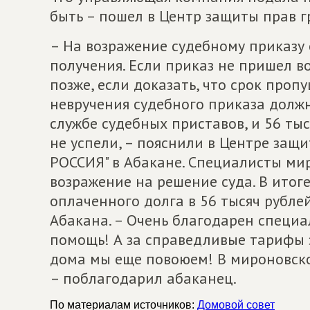
быть – пошел в Центр защиты прав гр
– На возражение судебному приказу 
получения. Если приказ не пришел в
позже, если доказать, что срок про
невручения судебного приказа долж
службе судебных приставов, и 56 ты
не успели, – пояснили в Центре за
РОССИЯ" в Абакане. Специалисты ми
возражение на решение суда. В итоге
оплаченного долга в 56 тысяч рубл
Абакана. – Очень благодарен специа
помощь! А за справедливые тарифы 
дома мы еще повоюем! В мироновск
– поблагодарил абаканец.
По материалам источников:
Домовой совет