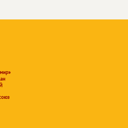
 мир»
дан
Й
союз