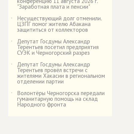
конференцию 11 августа 2026 г.
"Заработная плата и пенсии"
Несуществующий долг отменили.
˙
ЦЗПГ помог жителю Абакана
защититься от коллекторов
Депутат Госдумы Александр
˙
Терентьев посетил предприятия
СУЭК и Черногорский разрез
Депутат Госдумы Александр
˙
Терентьев провёл встречи с
жителями Хакасии в региональном
отделении партии
Волонтёры Черногорска передали
˙
гуманитарную помощь на склад
Народного фронта